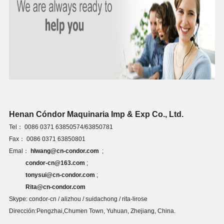
Henan Cóndor Maquinaria Imp & Exp Co., Ltd.
Tel： 0086 0371 63850574/63850781
Fax： 0086 0371 63850801
Emal：
hlwang@cn-condor.com
;
condor-cn@163.com
;
tonysui@cn-condor.com
;
Rita@cn-condor.com
Skype: condor-cn / alizhou / suidachong / rita-lirose
Dirección:Pengzhai,Chumen Town, Yuhuan, Zhejiang, China.