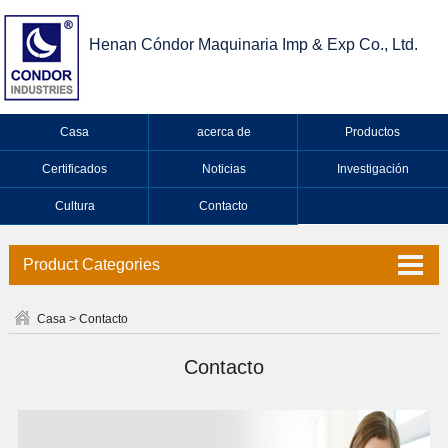
Henan Cóndor Maquinaria Imp & Exp Co., Ltd.
Casa
acerca de
Productos
Certificados
Noticias
Investigación
Cultura
Contacto
Product Categories
válvulas
Casa
>
Contacto
Grifo
Contacto