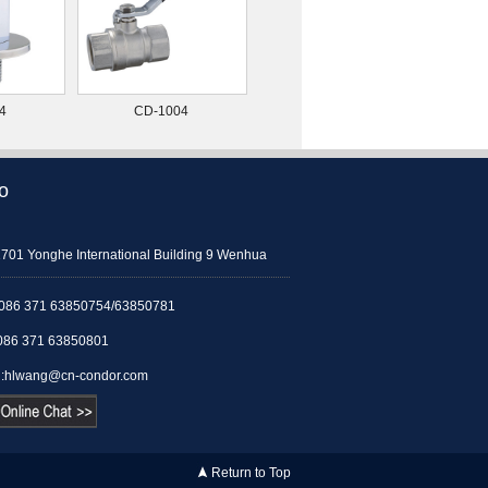
4
CD-1004
o
1701 Yonghe International Building 9 Wenhua
086 371 63850754/63850781
086 371 63850801
:
hlwang@cn-condor.com
Return to Top