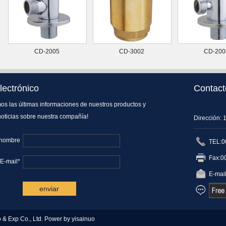
CD-2005
CD-3002
CD-200
lectrónico
Contact
os las últimas informaciones de nuestros productos y
noticias sobre nuestra compañía!
Dirección: 
nombre
TEL:0
Fax:0
 E-mail*
E-mail
.
& Exp Co., Ltd.
Power by yisainuo