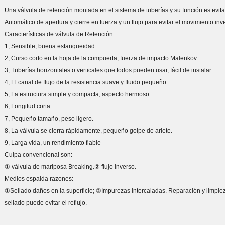
Una válvula de retención montada en el sistema de tuberías y su función es evita
Automático de apertura y cierre en fuerza y un flujo para evitar el movimiento in
Características de válvula de Retención
1, Sensible, buena estanqueidad.
2, Curso corto en la hoja de la compuerta, fuerza de impacto Malenkov.
3, Tuberías horizontales o verticales que todos pueden usar, fácil de instalar.
4, El canal de flujo de la resistencia suave y fluido pequeño.
5, La estructura simple y compacta, aspecto hermoso.
6, Longitud corta.
7, Pequeño tamaño, peso ligero.
8, La válvula se cierra rápidamente, pequeño golpe de ariete.
9, Larga vida, un rendimiento fiable
Culpa convencional son:
① válvula de mariposa Breaking.② flujo inverso.
Medios espalda razones:
①Sellado daños en la superficie; ②Impurezas intercaladas. Reparación y limpiez
sellado puede evitar el reflujo.