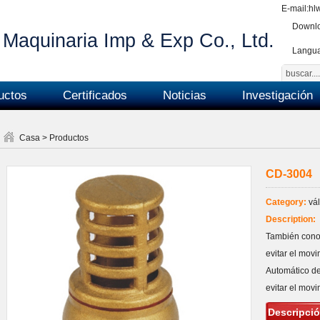
E-mail:
hl
Downlo
Maquinaria Imp & Exp Co., Ltd.
Langu
uctos
Certificados
Noticias
Investigación
Casa
>
Productos
CD-3004
Category:
vál
Description:
También conoc
evitar el movi
Automático de 
evitar el mov
Descripció