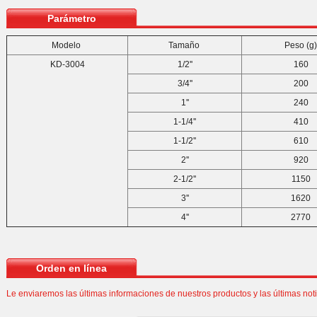
Parámetro
Modelo
Tamaño
Peso (g
KD-3004
1/2''
160
3/4''
200
1''
240
1-1/4''
410
1-1/2''
610
2''
920
2-1/2''
1150
3''
1620
4''
2770
Orden en línea
Le enviaremos las últimas informaciones de nuestros productos y las últimas not